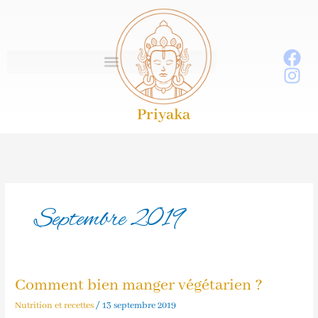
Aller
au
contenu
Priyaka
Septembre 2019
Comment bien manger végétarien ?
Comment
bien
Nutrition et recettes
/
13 septembre 2019
manger