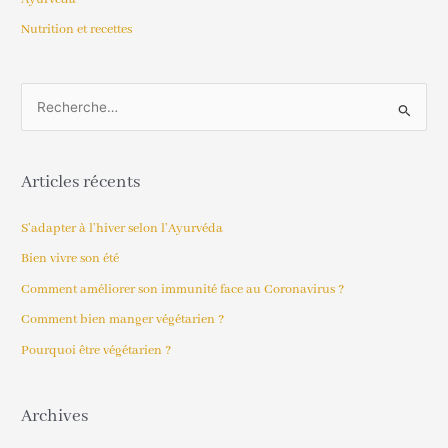
Nutrition et recettes
R
e
c
Articles récents
h
e
S’adapter à l’hiver selon l’Ayurvéda
r
Bien vivre son été
c
Comment améliorer son immunité face au Coronavirus ?
h
Comment bien manger végétarien ?
e
Pourquoi être végétarien ?
r
:
Archives