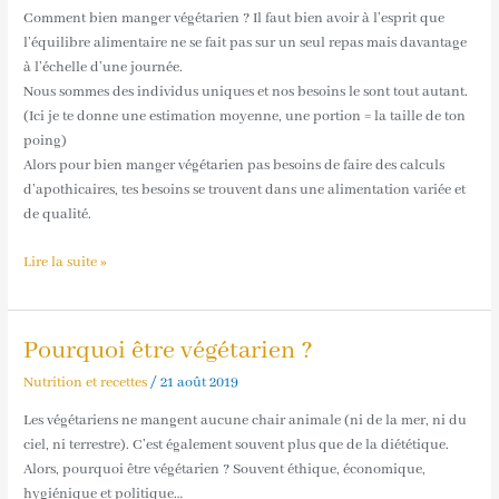
végétarien
Comment bien manger végétarien ? Il faut bien avoir à l’esprit que
?
l’équilibre alimentaire ne se fait pas sur un seul repas mais davantage
à l’échelle d’une journée.
Nous sommes des individus uniques et nos besoins le sont tout autant.
(Ici je te donne une estimation moyenne, une portion = la taille de ton
poing)
Alors pour bien manger végétarien pas besoins de faire des calculs
d’apothicaires, tes besoins se trouvent dans une alimentation variée et
de qualité.
Lire la suite »
Pourquoi être végétarien ?
Pourquoi
être
Nutrition et recettes
/
21 août 2019
végétarien
?
Les végétariens ne mangent aucune chair animale (ni de la mer, ni du
ciel, ni terrestre). C’est également souvent plus que de la diététique.
Alors, pourquoi être végétarien ? Souvent éthique, économique,
hygiénique et politique…