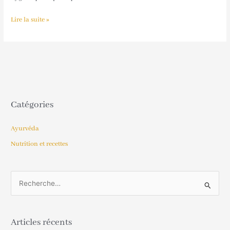
Lire la suite »
Catégories
Ayurvéda
Nutrition et recettes
R
e
c
Articles récents
h