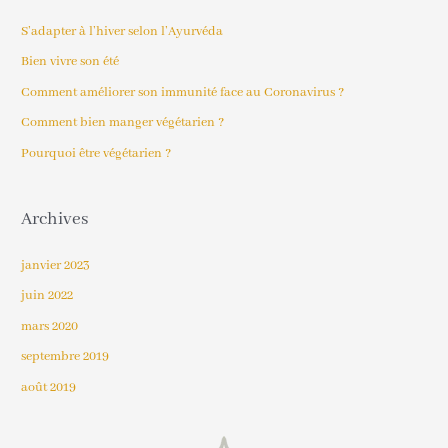
e
S’adapter à l’hiver selon l’Ayurvéda
r
Bien vivre son été
c
Comment améliorer son immunité face au Coronavirus ?
h
Comment bien manger végétarien ?
e
Pourquoi être végétarien ?
r
:
Archives
janvier 2023
juin 2022
mars 2020
septembre 2019
août 2019